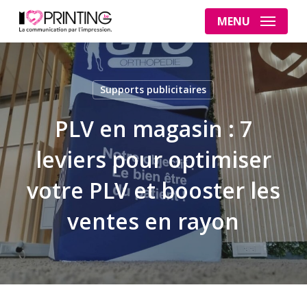
Skip
MENU
to
main
content
Supports publicitaires
PLV en magasin : 7
leviers pour optimiser
votre PLV et booster les
ventes en rayon